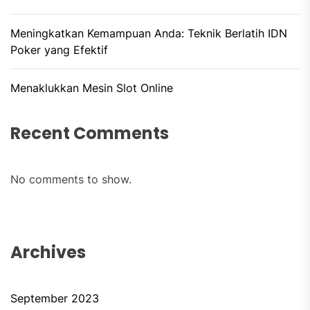
Meningkatkan Kemampuan Anda: Teknik Berlatih IDN
Poker yang Efektif
Menaklukkan Mesin Slot Online
Recent Comments
No comments to show.
Archives
September 2023